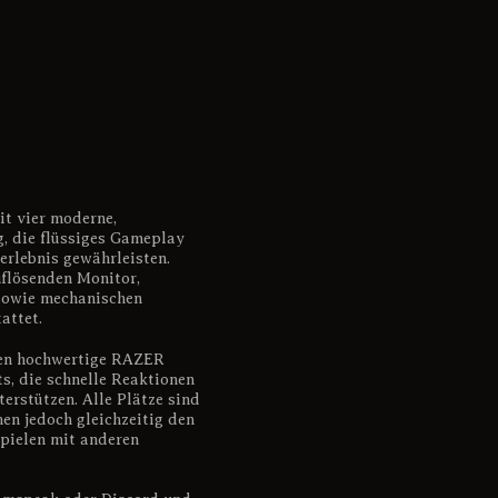
THIS IS US
t vier moderne,
, die flüssiges Gameplay
erlebnis gewährleisten.
uflösenden Monitor,
owie mechanischen
attet.
gen hochwertige RAZER
, die schnelle Reaktionen
erstützen. Alle Plätze sind
hen jedoch gleichzeitig den
pielen mit anderen