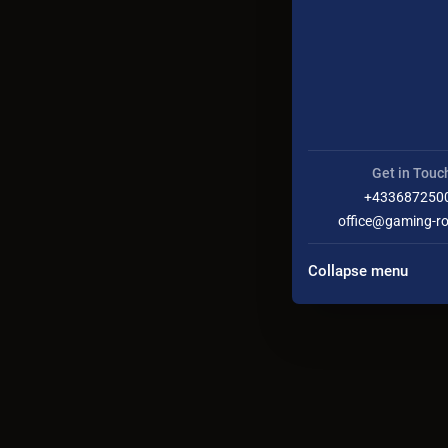
Get in Touc
+433687250
office@gaming-r
Collapse menu