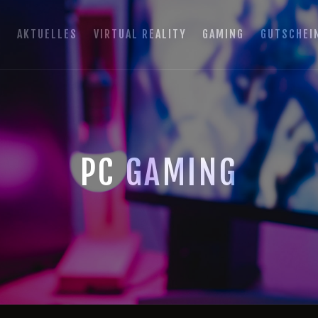
HOME
E
AKTUELLES
VIRTUAL REALITY
GAMING
GUTSCHEI
AKTUELLES
GAMING ROOM SCHLADMING
VIRTUAL REALITY
VR Escape Room / Multiplayer Gaming
GAMING
GUTSCHEINE
PC GAMING
BOOKING
EVENTS
RECARO GAMING
FAQ
KONTAKT