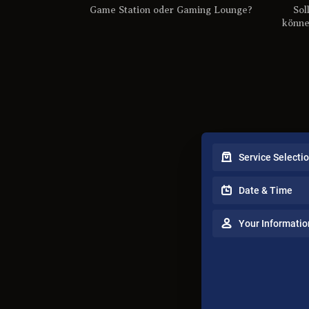
Game Station oder Gaming Lounge?
Sol
könne
Service Selecti
Date & Time
Your Informatio