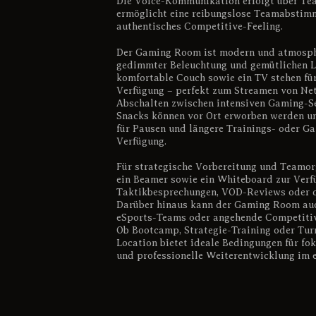
Die Voice-Kommunikation erfolgt über Te
ermöglicht eine reibungslose Teamabstim
authentisches Competitive-Feeling.
Der Gaming Room ist modern und atmosphä
gedimmter Beleuchtung und gemütlichen L
komfortable Couch sowie ein TV stehen fü
Verfügung – perfekt zum Streamen von Net
Abschalten zwischen intensiven Gaming-S
Snacks können vor Ort erworben werden un
für Pausen und längere Trainings- oder G
Verfügung.
Für strategische Vorbereitung und Teamo
ein Beamer sowie ein Whiteboard zur Verfü
Taktikbesprechungen, VOD-Reviews oder d
Darüber hinaus kann der Gaming Room auch
eSports-Teams oder angehende Competitiv
Ob Bootcamp, Strategie-Training oder Tur
Location bietet ideale Bedingungen für fo
und professionelle Weiterentwicklung im 