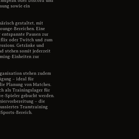
amspeak oder Discord und
mung sowie ein
risch gestaltet, mit
ounge-Bereichen. Eine
r entspannte Pausen zur
flix oder Twitch und zum
essions. Getränke und
d stehen somit jederzeit
aming-Einheiten zur
rganisation stehen zudem
gung – ideal für
ie Planung von Matches.
 als Trainingslager für
e-Spieler gebucht werden.
niervorbereitung – die
kussiertes Teamtraining
eSports-Bereich.