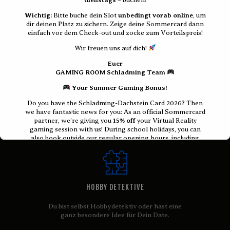
Wichtig:
Bitte buche dein Slot
unbedingt vorab online
, um
VR Escape Rooms & Casual
dir deinen Platz zu sichern. Zeige deine Sommercard dann
Gaming
einfach vor dem Check-out und zocke zum Vorteilspreis!
UNSERE SPIELE SIND PERFEKT FÜR
Wir freuen uns auf dich!
Euer
GAMING ROOM Schladming Team
Your Summer Gaming Bonus!
Do you have the Schladming-Dachstein Card 2026? Then
FAMILIE & FREUNDE
we have fantastic news for you: As an official Sommercard
partner, we’re giving you
15% off
your Virtual Reality
Erlebe aufregende Abenteuer mit Deiner
gaming session with us! During school holidays, you can
Familie und Freunden!
also book outside our regular opening hours, including
Tuesdays!
Important:
Please make sure to
book your slot online in
advance
to secure your spot. Just show your Sommercard
before checking out and enjoy gaming at a discounted
HOBBY DETEKTIVE
price!
We look forward to seeing you!
Du bist selbst Hobbydetektiv oder hast eine
ganz besondere Idee für Dein Date.
Your
GAMING ROOM Schladming Team