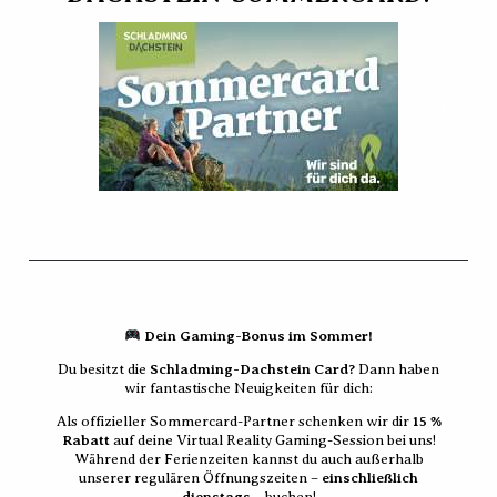
Auf der Suche nach einem
einzigartigen Teamevent
? Im Gaming
Room Schladming kannst Du nicht nur die Location für Deinen
Workshop mieten, sondern es warten knifflige Escape Rooms
und adrenalingeladene Games auf euch – perfekt für
Firmenteams, Schulklassen, Junggesellen:Innenabschiede oder
Geburtstagsfeiern. Hier taucht Ihr gemeinsam in Welten voller
Rätsel und Action ein, wo jeder Moment zählt und eure
Zusammenarbeit
der Schlüssel zum Erfolg ist!
Dein Gaming-Bonus im Sommer!
Taucht ein in die Welt von Virtual Escape Missionen oder
spielt Playstation/Nintendo: Sichere Dir jetzt ein Teamevent
Du besitzt die
Schladming-Dachstein Card?
Dann haben
voller Herausforderungen und Spaß!
wir fantastische Neuigkeiten für dich:
Ruft uns an
+43 3687 25001
Als offizieller Sommercard-Partner schenken wir dir
15 %
oder schicke uns ein
E-Mail
Rabatt
auf deine Virtual Reality Gaming-Session bei uns!
Während der Ferienzeiten kannst du auch außerhalb
unserer regulären Öffnungszeiten –
einschließlich
dienstags
– buchen!