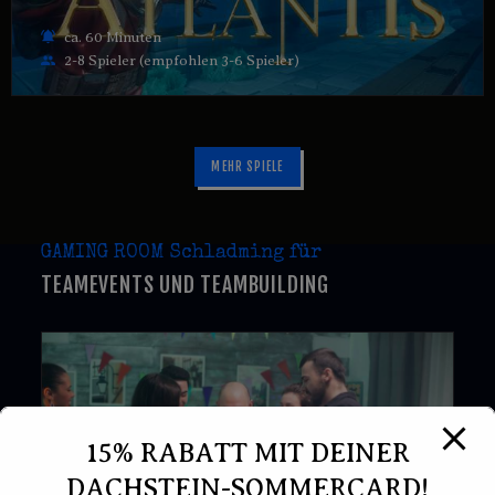
ca. 60 Minuten
2-8 Spieler (empfohlen 3-6 Spieler)
MEHR SPIELE
GAMING ROOM Schladming für
TEAMEVENTS UND TEAMBUILDING
15% RABATT MIT DEINER
DACHSTEIN-SOMMERCARD!