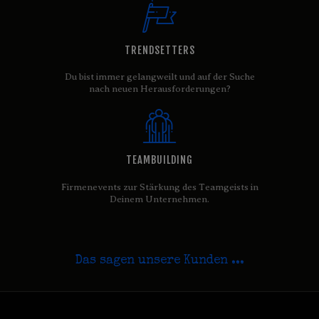
TRENDSETTERS
This will close in
16
seconds
Du bist immer gelangweilt und auf der Suche
nach neuen Herausforderungen?
TEAMBUILDING
Firmenevents zur Stärkung des Teamgeists in
Deinem Unternehmen.
Das sagen unsere Kunden ...