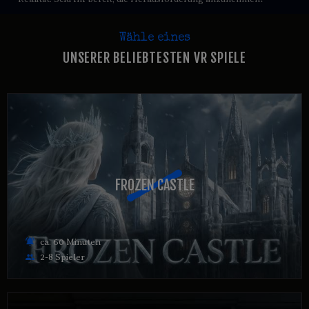
Wähle eines
UNSERER BELIEBTESTEN VR SPIELE
FROZEN CASTLE
FROZEN CASTLE
ca. 60 Minuten
2-8 Spieler