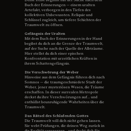
Buch der Erinnerungen — einem uralten
Artefakt, verborgen in den Tiefen des
kollektiven Unbewussten. Reliquie und
Schlüssel zugleich, um tiefere Schichten der
Traumwelt zu öffnen.
Gefängnis der Uralten
Mit dem Buch der Erinnerungen in der Hand
begibst du dich an die Grenze der Traumwelt,
auf der Suche nach der Quelle der Albträume.
Hier stellst du dich einer epischen
Konfrontation mit urzeitlichen Kräften in
ihrem Schattengefängnis.
Die Verschwörung der Weber
Hinweise aus dem Gefängnis führen dich nach
Somnos — die traumgeschmiedete Stadt der
Weber, jener mysteriösen Wesen, die Träume
erschaffen. In dieser surrealen Metropole
deckst du ihre Verschwörungen auf… und
enthüllst beunruhigende Wahrheiten über die
Traumwelt.
Das Rätsel des Schlafenden Gottes
Die Traumwelt will dich nicht gehen lassen.
Sie webt Prüfungen, die deinen Weg zurück in
die Realität versperren… und droht dich für