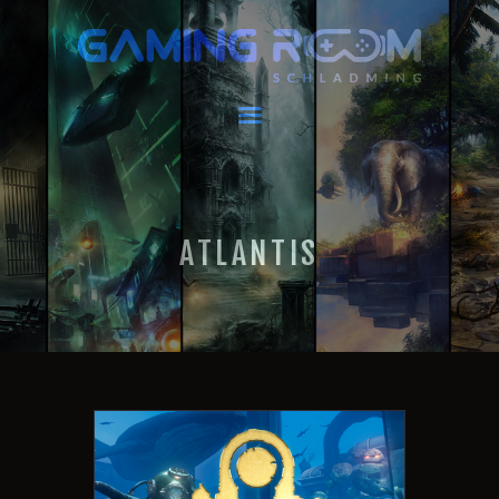
GAMING ROOM SCHLADMING
VR Escape Room / Multiplayer Gaming
HOME
AKTUELLES
VIRTUAL REALITY
ATLANTIS
GAMING
GUTSCHEINE
BOOKING
EVENTS
RECARO GAMING
FAQ
KONTAKT
THIS IS US