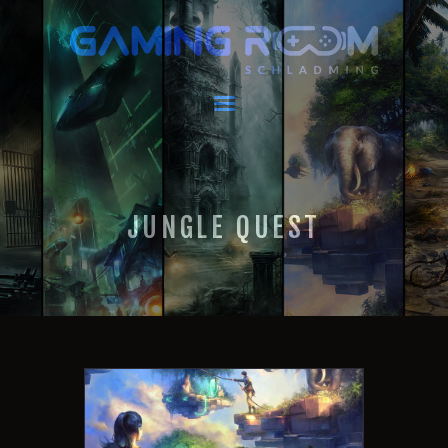
GAMING ROOM SCHLADMING
VR Escape Room / Multiplayer Gaming
HOME
AKTUELLES
VIRTUAL REALITY
JUNGLE QUEST
GAMING
GUTSCHEINE
BOOKING
EVENTS
RECARO GAMING
FAQ
KONTAKT
THIS IS US