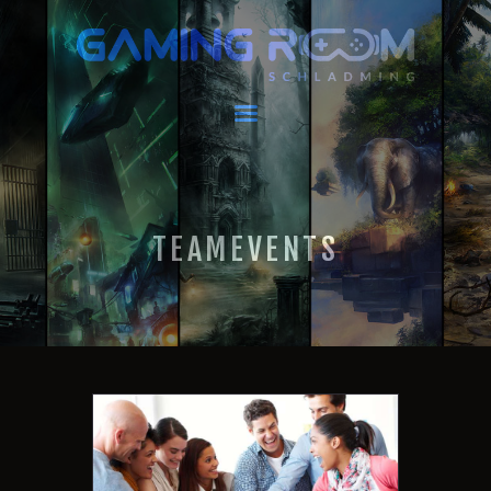
GAMING ROOM SCHLADMING
VR Escape Room / Multiplayer Gaming
HOME
AKTUELLES
VIRTUAL REALITY
TEAMEVENTS
GAMING
GUTSCHEINE
BOOKING
EVENTS
RECARO GAMING
FAQ
KONTAKT
THIS IS US