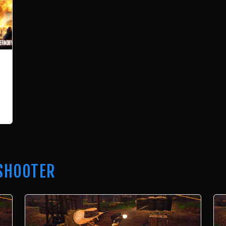
 SHOOTER