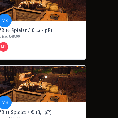
VS
VR (4 Spieler / € 12,- pP)
rice: €48,00
VS
VR (1 Spieler / € 18,- pP)