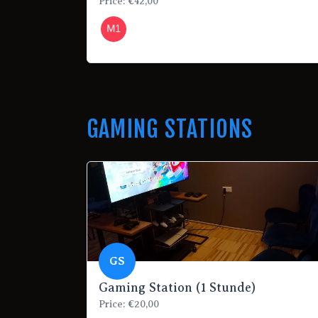
Price: €42,00
GAMING STATIONS
GS
Gaming Station (1 Stunde)
Price: €20,00