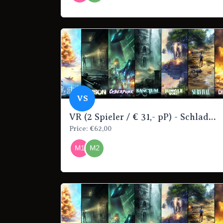
VS
VR (2 Spieler / € 31,- pP) - Schladming-Dachstein-Card
Price: €62,00