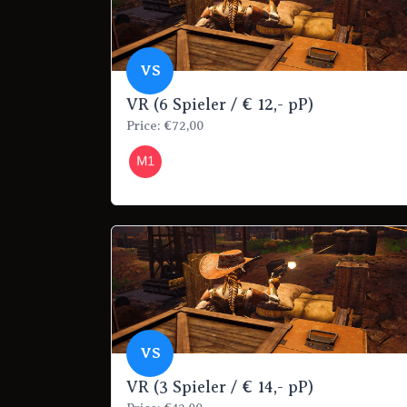
VS
VR (6 Spieler / € 12,- pP)
Price: €72,00
VS
VR (3 Spieler / € 14,- pP)