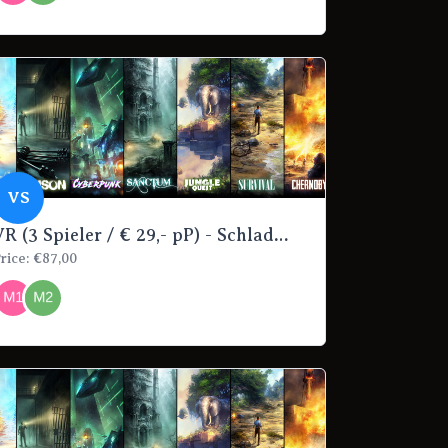
VS
VR (3 Spieler / € 29,- pP) - Schladming-Dachstein-Card
rice: €87,00