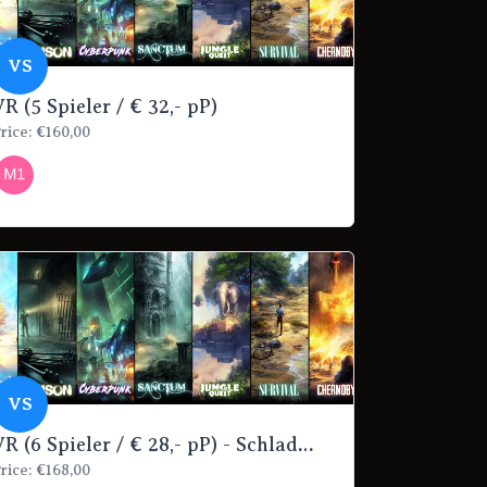
VS
VR (5 Spieler / € 32,- pP)
rice: €160,00
VS
VR (6 Spieler / € 28,- pP) - Schladming-Dachstein-Card
rice: €168,00