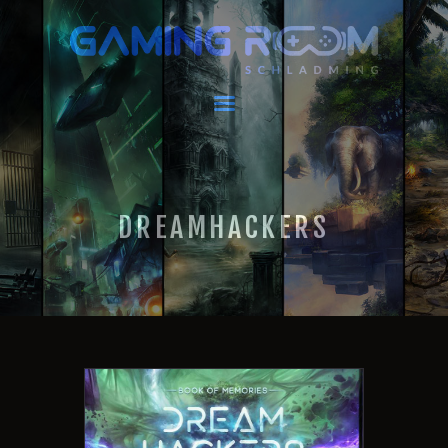
GAMING ROOM SCHLADMING
VR Escape Room / Multiplayer Gaming
HOME
LATEST NEWS
VIRTUAL REALITY
DREAMHACKERS
GAMING
VOUCHERS
BOOKING
EVENTS
RECARO GAMING!
FAQ
CONTACT
THIS IS US