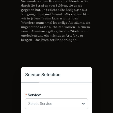
Sie wundersamen Kreaturen, schlendern Sie
durch die Straßen von Städten, die es nie
gegeben hat, und erleben Sie Ereignisse aus
Vergangenheit und Zukunft. Aber Vorsicht –
wie in jedem Traum lauern hinter den
Wundern manchmal lebendige Albträume, die
ungebetene Gäste aufhalten wollen. In einem
neuen Abenteuer gilt es, die alte Zitadelle zu
entdecken und ein mächtiges Artefakt zu
bergen – das Buch der Erinnerungen.
Service Selection
Service:
Select Service