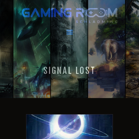
GAMING ROOM SCHLADMING
VR Escape Room / Multiplayer Gaming
HOME
LATEST NEWS
VIRTUAL REALITY
SIGNAL LOST
GAMING
VOUCHERS
BOOKING
EVENTS
RECARO GAMING!
FAQ
CONTACT
THIS IS US