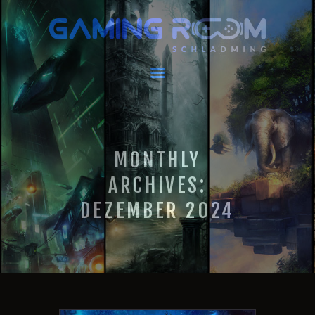
GAMING ROOM SCHLADMING
VR Escape Room / Multiplayer Gaming
HOME
AKTUELLES
VIRTUAL REALITY
MONTHLY
GAMING
GUTSCHEINE
ARCHIVES:
BOOKING
DEZEMBER 2024
EVENTS
RECARO GAMING
FAQ
KONTAKT
THIS IS US