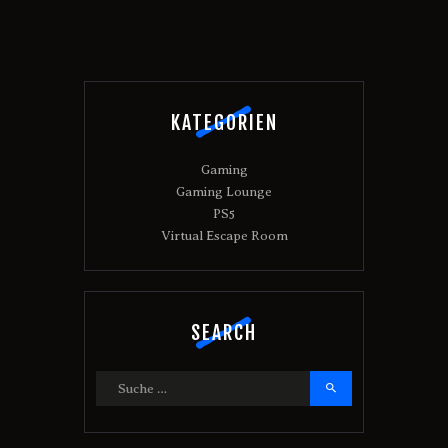
KATEGORIEN
Gaming
Gaming Lounge
PS5
Virtual Escape Room
SEARCH
Suche
nach: