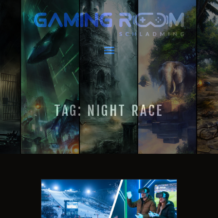
GAMING ROOM SCHLADMING
VR Escape Room / Multiplayer Gaming
HOME
AKTUELLES
VIRTUAL REALITY
TAG: NIGHT RACE
GAMING
GUTSCHEINE
BOOKING
EVENTS
RECARO GAMING
FAQ
KONTAKT
THIS IS US