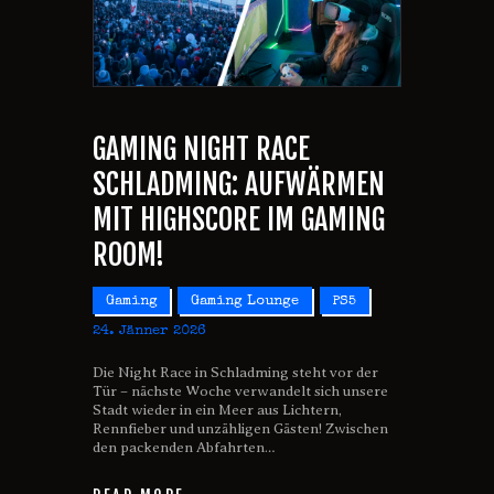
GAMING NIGHT RACE
SCHLADMING: AUFWÄRMEN
MIT HIGHSCORE IM GAMING
ROOM!
Gaming
Gaming Lounge
PS5
24. Jänner 2026
Die Night Race in Schladming steht vor der
Tür – nächste Woche verwandelt sich unsere
Stadt wieder in ein Meer aus Lichtern,
Rennfieber und unzähligen Gästen! Zwischen
den packenden Abfahrten…