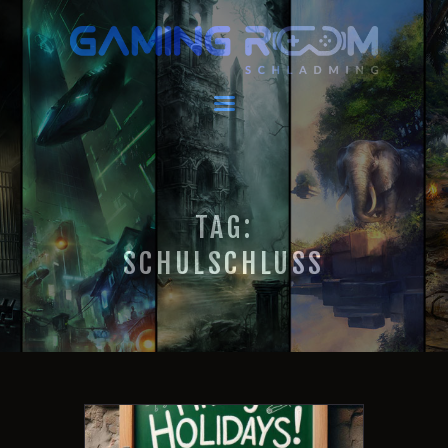
GAMING ROOM SCHLADMING
VR Escape Room / Multiplayer Gaming
HOME
AKTUELLES
VIRTUAL REALITY
TAG:
GAMING
GUTSCHEINE
SCHULSCHLUSS
BOOKING
EVENTS
RECARO GAMING
FAQ
KONTAKT
THIS IS US