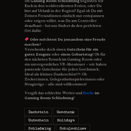
Im
Gaming Room Schladming
begleiten wir
Euch in den wohlverdienten Ferien, oder Du
bist auf Urlaub in der Region? Egal ob Du mit
Deinen Freund:innen einfach nur entspannen
oder zeigen willst, was Du am Controller
draufhast – bei uns findest du den perfekten
Ort dafür.
Oder möchtest Du jemandem eine Freude
machen?
Verschenke doch einen
Gutschein für ein
gutes Zeugnis
oder
einen Geburtstag!
Ob für
den nächsten Besuch im Gaming Room oder
ein unvergessliches VR-Abenteuer – wir haben
passende Gutscheine für jeden Geschmack,
Ideal als kleines Dankeschön!
Ob
Zocker:innen, Gelegenheitsspieler:innen oder
Neugierige – alle sind willkommen!
Vergiß das schlechte Wetter und
Buche
im
Gaming Room Schladming
!
Dachstein
Geschenk
Gutschein
Holidays
Schladming
Schulschluss