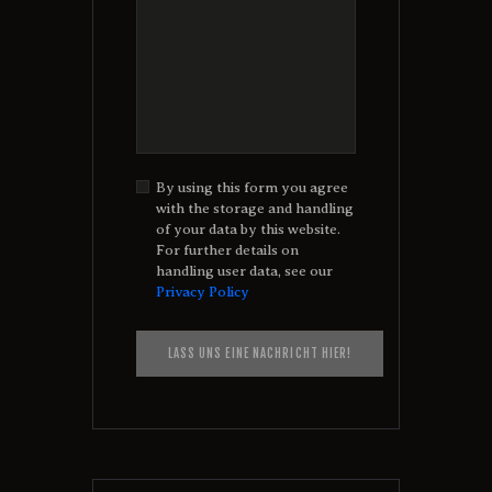
By using this form you agree
with the storage and handling
of your data by this website.
For further details on
handling user data, see our
Privacy Policy
A
l
t
e
r
n