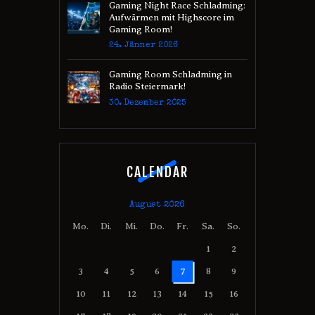
Gaming Night Race Schladming:
Aufwärmen mit Highscore im
Gaming Room!
24. Jänner 2026
Gaming Room Schladming in
Radio Steiermark!
30. Dezember 2025
CALENDAR
August 2026
Mo.
Di.
Mi.
Do.
Fr.
Sa.
So.
1
2
3
4
5
6
7
8
9
10
11
12
13
14
15
16