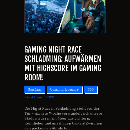
GAMING NIGHT RACE
SCHLADMING: AUFWÄRMEN
MIT HIGHSCORE IM GAMING
ROOM!
Gaming
Gaming Lounge
PS5
24. Jänner 2026
Die Night Race in Schladming steht vor der
Tür – nächste Woche verwandelt sich unsere
Stadt wieder in ein Meer aus Lichtern,
Rennfieber und unzähligen Gästen! Zwischen
den packenden Abfahrten…