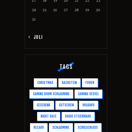
17
18
19
20
21
22
23
24
25
26
27
28
29
30
31
« JULI
TAGS
CHRISTMAS
DACHSTEIN
FERIEN
GAMING ROOM SCHLADMING
GAMING SESSEL
GESCHENK
GUTSCHEIN
HOLIDAYS
NIGHT RACE
RADIO STEIERMARK
RECARO
SCHLADMING
SCHULSCHLUSS