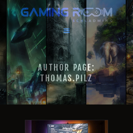
GAMING ROOM SCHLADMING
VR Escape Room / Multiplayer Gaming
HOME
AKTUELLES
VIRTUAL REALITY
AUTHOR PAGE:
GAMING
GUTSCHEINE
THOMAS.PILZ
BOOKING
EVENTS
RECARO GAMING
FAQ
KONTAKT
THIS IS US