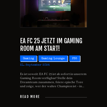
EA FC 25 JETZT IM GAMING
ROOM AM START!
Gaming
Gaming Lounge
PS5
21. September 2024
Es ist soweit: EA FC 25 ist ab sofort in unserem
Gaming Room verfügbar! Stelle dein
Dreamteam zusammen, feiere epische Tore
und zeige, wer der wahre Champion ist – in…
READ MORE