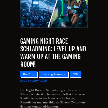
GAMING NIGHT RACE
SCHLADMING: LEVEL UP AND
WARM UP AT THE GAMING
ROOM!
Gaming
Gaming Lounge
PS5
24. January 2026
Die Night Race in Schladming steht vor der
Tür – nächste Woche verwandelt sich unsere
Stadt wieder in ein Meer aus Lichtern,
Rennfieber und unzähligen Gästen! Zwischen
den packenden Abfahrten…