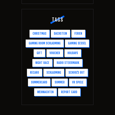
TAGS
CHRISTMAS
DACHSTEIN
FERIEN
GAMING ROOM SCHLADMING
GAMING SESSEL
GIFT
VOUCHER
HOLIDAYS
NIGHT RACE
RADIO STEIERMARK
RECARO
SCHLADMING
SCHOOL'S OUT
SUMMERCARD
SUMMER
VR SPIELE
WEIHNACHTEN
REPORT CARD