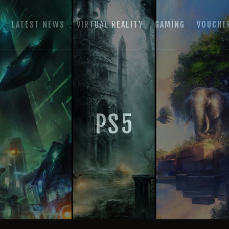
HOME
E
LATEST NEWS
VIRTUAL REALITY
GAMING
VOUCHE
LATEST NEWS
GAMING ROOM SCHLADMING
VIRTUAL REALITY
VR Escape Room / Multiplayer Gaming
GAMING
VOUCHERS
PS5
BOOKING
EVENTS
RECARO GAMING!
FAQ
CONTACT