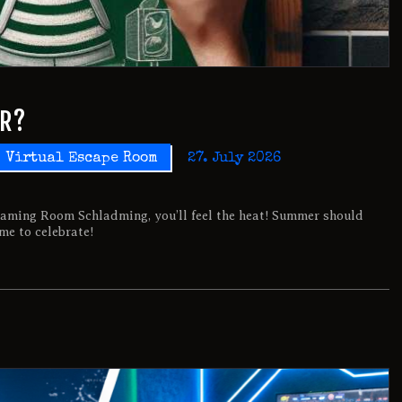
ER?
Virtual Escape Room
27. July 2026
aming Room Schladming, you’ll feel the heat! Summer should
ime to celebrate!