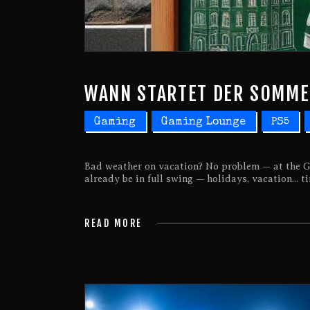
WANN STARTET DER SOMM
Gaming
Gaming Lounge
PS5
Bad weather on vacation? No problem — at the G
already be in full swing — holidays, vacation... t
READ MORE