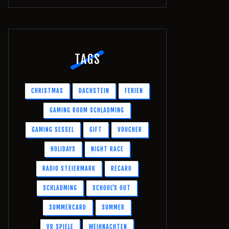
TAGS
CHRISTMAS
DACHSTEIN
FERIEN
GAMING ROOM SCHLADMING
GAMING SESSEL
GIFT
VOUCHER
HOLIDAYS
NIGHT RACE
RADIO STEIERMARK
RECARO
SCHLADMING
SCHOOL'S OUT
SUMMERCARD
SUMMER
VR SPIELE
WEIHNACHTEN